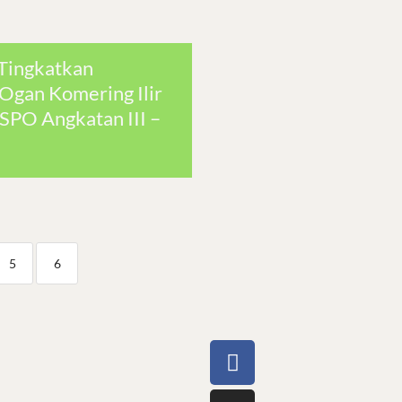
 Tingkatkan
Ogan Komering Ilir
ISPO Angkatan III –
5
6