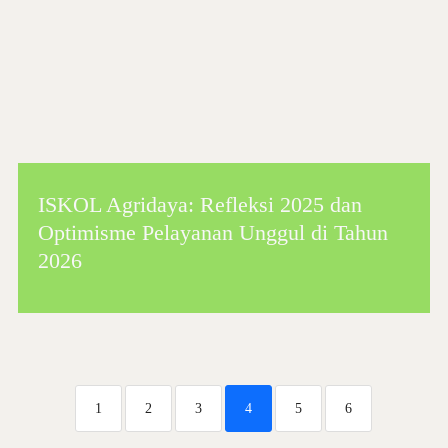
ISKOL Agridaya: Refleksi 2025 dan
Optimisme Pelayanan Unggul di Tahun
2026
1
2
3
4
5
6