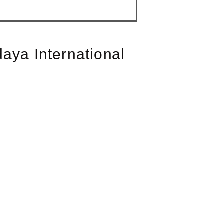
daya International
aya Parung no 17, Jampang, Kemang-
arat (0251) 8413564