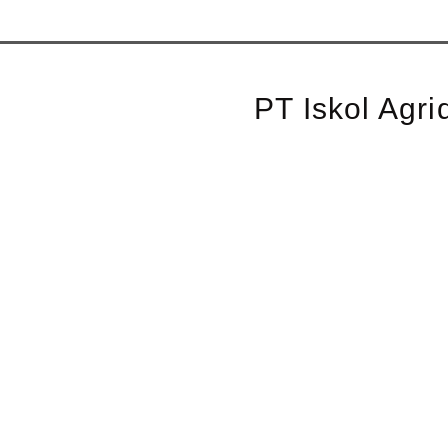
PT Iskol Agri
Graha Cattleya, Jl R
Parung, Bogor, Jawa B