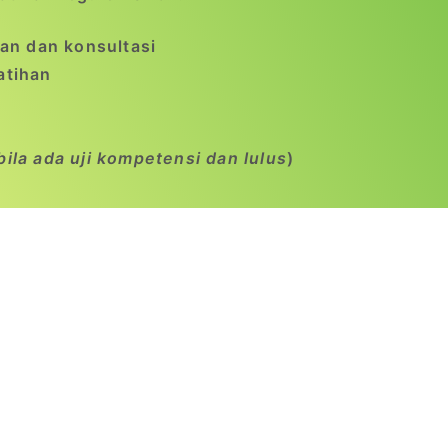
an dan konsultasi
atihan
bila ada uji kompetensi dan lulus
)