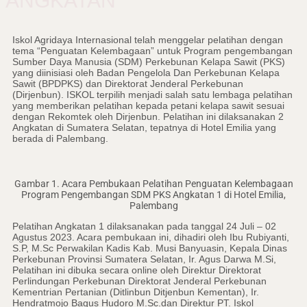
ANGKATAN”
Iskol Agridaya Internasional telah menggelar pelatihan dengan
tema “Penguatan Kelembagaan” untuk Program pengembangan
Sumber Daya Manusia (SDM) Perkebunan Kelapa Sawit (PKS)
yang diinisiasi oleh Badan Pengelola Dan Perkebunan Kelapa
Sawit (BPDPKS) dan Direktorat Jenderal Perkebunan
(Dirjenbun). ISKOL terpilih menjadi salah satu lembaga pelatihan
yang memberikan pelatihan kepada petani kelapa sawit sesuai
dengan Rekomtek oleh Dirjenbun. Pelatihan ini dilaksanakan 2
Angkatan di Sumatera Selatan, tepatnya di Hotel Emilia yang
berada di Palembang.
Gambar 1. Acara Pembukaan Pelatihan Penguatan Kelembagaan
Program Pengembangan SDM PKS Angkatan 1 di Hotel Emilia,
Palembang
Pelatihan Angkatan 1 dilaksanakan pada tanggal 24 Juli – 02
Agustus 2023. Acara pembukaan ini, dihadiri oleh Ibu Rubiyanti,
S.P, M.Sc Perwakilan Kadis Kab. Musi Banyuasin, Kepala Dinas
Perkebunan Provinsi Sumatera Selatan, Ir. Agus Darwa M.Si,
Pelatihan ini dibuka secara online oleh Direktur Direktorat
Perlindungan Perkebunan Direktorat Jenderal Perkebunan
Kementrian Pertanian (Ditlinbun Ditjenbun Kementan), Ir.
Hendratmojo Bagus Hudoro M.Sc.dan Direktur PT. Iskol