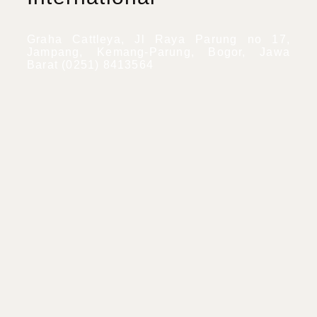
Graha Cattleya, Jl Raya Parung no 17,
Jampang, Kemang-Parung, Bogor, Jawa
Barat (0251) 8413564