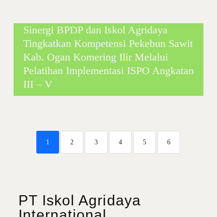
Sinergi BPDP dan Iskol Agridaya
Tingkatkan Kompetensi Pekebun Sawit
Kab. Ogan Komering Ilir Melalui
Pelatihan Implementasi ISPO Angkatan
III – V
1
2
3
4
5
6
PT Iskol Agridaya
International