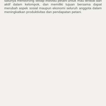
satunya mendorong setiap individu petani untuk mau terlibat dan
aktif dalam kelompok, dan memiliki tujuan bersama dapat
merubah aspek sosial maupun ekonomi seluruh anggota dalam
meningkatkan produktivitas dan pendapatan petani.