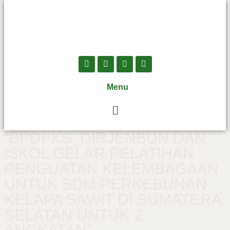
Menu
“BPDPKS, DIRJENBUN DAN
ISKOL GELAR PELATIHAN
PENGUATAN KELEMBAGAAN
UNTUK SDM PERKEBUNAN
KELAPA SAWIT DI SUMATERA
SELATAN UNTUK 2